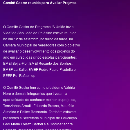
Comitê
Gestor
reunido
para
Avaliar
Projetos
O Comitê Gestor do Programa “A União faz a
Vida” de São João do Polêsine esteve reunido
no dia 12 de setembro, no turno da tarde, na
Câmara Municipal de Vereadores com o objetivo
de avaliar o desenvolvimento dos projetos do
ano em curso, das cinco escolas participantes:
EMEI Beija-Flor, EMEI Recanto dos Sonhos,
EMEF La Salle, EMEF Pedro Paulo Pradella e
EEEF Pe. Rafael Iop.
O Comitê Gestor tem como presidente Valéria
Noro e demais integrantes que tiveram a
oportunidade de conhecer melhor os projetos,
Terezinhas Arnutti, Eduarda Bressa, Maurício
Almeida e Enilce Rossarola. Também estavam
presentes a Secretária Municipal de Educação
Ledi Maria Foletto Sartori e a Coordenadora
Local do Programa Flávia Regina Coradini.